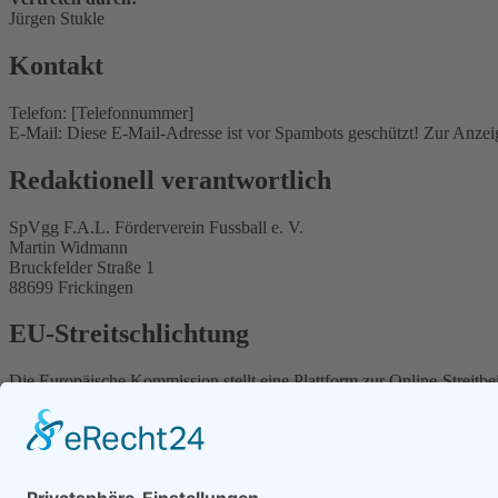
Jürgen Stukle
Kontakt
Telefon: [Telefonnummer]
E-Mail:
Diese E-Mail-Adresse ist vor Spambots geschützt! Zur Anzeig
Redaktionell verantwortlich
SpVgg F.A.L. Förderverein Fussball e. V.
Martin Widmann
Bruckfelder Straße 1
88699 Frickingen
EU-Streitschlichtung
Die Europäische Kommission stellt eine Plattform zur Online-Streitbe
Unsere E-Mail-Adresse finden Sie oben im Impressum.
Verbraucher­streit­beilegung/Universal­schli
Wir sind nicht bereit oder verpflichtet, an Streitbeilegungsverfahren 