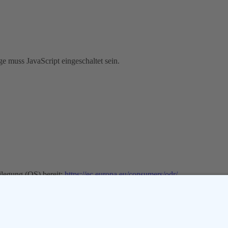
e muss JavaScript eingeschaltet sein.
ilegung (OS) bereit:
https://ec.europa.eu/consumers/odr/
.
chtungs­stelle
vor einer Verbraucherschlichtungsstelle teilzunehmen.